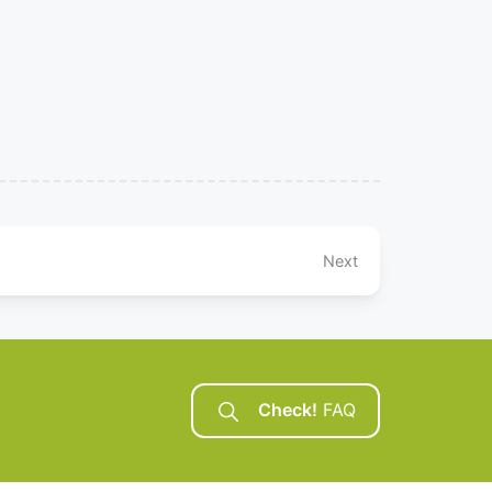
Next
Check!
FAQ