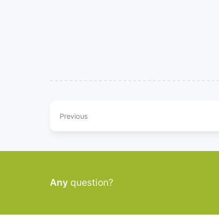
Previous
Any
question?