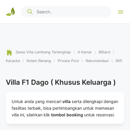
Sewa Villa Lembang Terlengkap
\
4 Kamar
\
Billiard
\
Karaoke
\
Kolam Renang
\
Private Pool
\
Rekomendasi
\
Wifi
Villa F1 Dago ( Khusus Keluarga )
Untuk anda yang mencari
villa
serta dilengkapi dengan
fasilitas terbaik, bisa pertimbangkan untuk memesan
villa ini, silahkan klik
tombol booking
untuk reservasi.